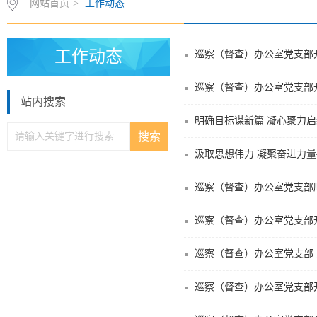
网站首页
>
工作动态
工作动态
巡察（督查）办公室党支部开
巡察（督查）办公室党支部
站内搜索
明确目标谋新篇 凝心聚力
汲取思想伟力 凝聚奋进力
巡察（督查）办公室党支部
巡察（督查）办公室党支部开
巡察（督查）办公室党支部
巡察（督查）办公室党支部